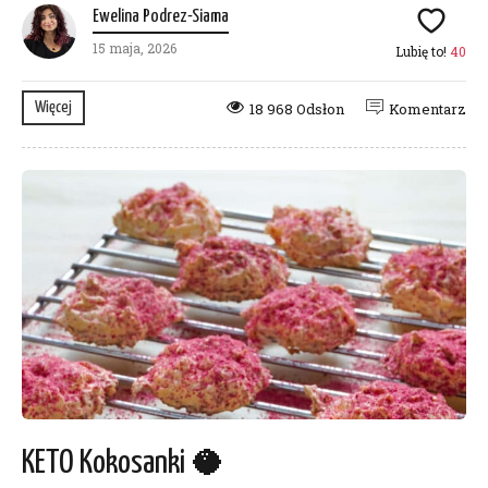
Ewelina Podrez-Siama
15 maja, 2026
Lubię to!
40
Więcej
18 968 Odsłon
Komentarz
KETO Kokosanki 🥥