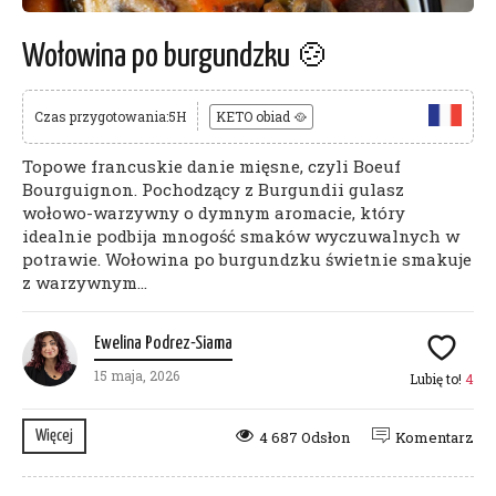
Wołowina po burgundzku 🍲
Czas przygotowania:5H
KETO obiad 🥘
Topowe francuskie danie mięsne, czyli Boeuf
Bourguignon. Pochodzący z Burgundii gulasz
wołowo-warzywny o dymnym aromacie, który
idealnie podbija mnogość smaków wyczuwalnych w
potrawie. Wołowina po burgundzku świetnie smakuje
z warzywnym...
Ewelina Podrez-Siama
15 maja, 2026
Lubię to!
4
Więcej
4 687 Odsłon
Komentarz