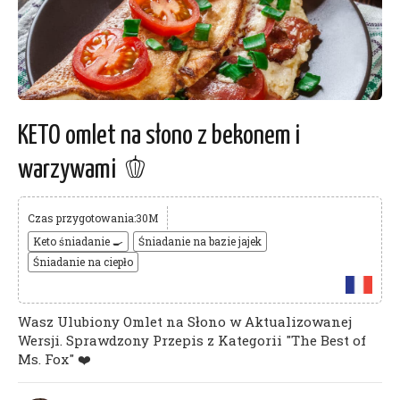
KETO omlet na słono z bekonem i
warzywami 🫑
Czas przygotowania:30M
Keto śniadanie 🍳
Śniadanie na bazie jajek
Śniadanie na ciepło
Wasz Ulubiony Omlet na Słono w Aktualizowanej
Wersji. Sprawdzony Przepis z Kategorii "The Best of
Ms. Fox" ❤️