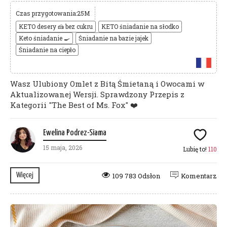
Czas przygotowania:25M
KETO desery 🍰 bez cukru
KETO śniadanie na słodko
Keto śniadanie 🍳
Śniadanie na bazie jajek
Śniadanie na ciepło
Wasz Ulubiony Omlet z Bitą Śmietaną i Owocami w
Aktualizowanej Wersji. Sprawdzony Przepis z
Kategorii "The Best of Ms. Fox" ❤️
Ewelina Podrez-Siama
15 maja, 2026
Lubię to!
110
Więcej
109 783 Odsłon
Komentarz