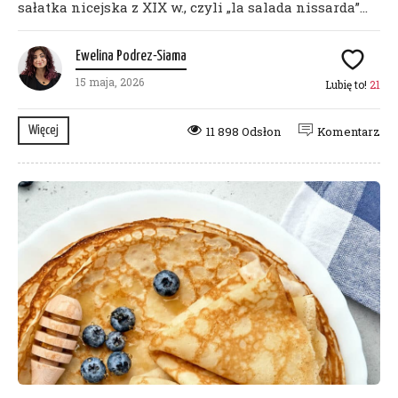
sałatka nicejska z XIX w., czyli „la salada nissarda”...
Ewelina Podrez-Siama
15 maja, 2026
Lubię to!
21
Więcej
11 898 Odsłon
Komentarz