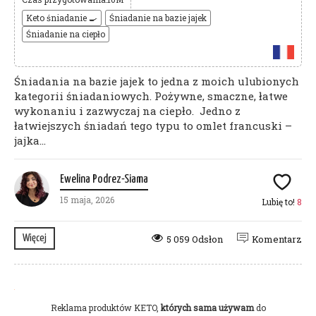
Keto śniadanie 🍳
Śniadanie na bazie jajek
Śniadanie na ciepło
Śniadania na bazie jajek to jedna z moich ulubionych
kategorii śniadaniowych. Pożywne, smaczne, łatwe
wykonaniu i zazwyczaj na ciepło. Jedno z
łatwiejszych śniadań tego typu to omlet francuski –
jajka...
Ewelina Podrez-Siama
15 maja, 2026
Lubię to!
8
Więcej
5 059 Odsłon
Komentarz
Reklama produktów KETO,
których sama używam
do