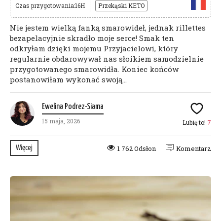
Czas przygotowania:16H
Przekąski KETO
Nie jestem wielką fanką smarowideł, jednak rillettes
bezapelacyjnie skradło moje serce! Smak ten
odkryłam dzięki mojemu Przyjacielowi, który
regularnie obdarowywał nas słoikiem samodzielnie
przygotowanego smarowidła. Koniec końców
postanowiłam wykonać swoją...
Ewelina Podrez-Siama
15 maja, 2026
Lubię to!
7
Więcej
1 762 Odsłon
Komentarz