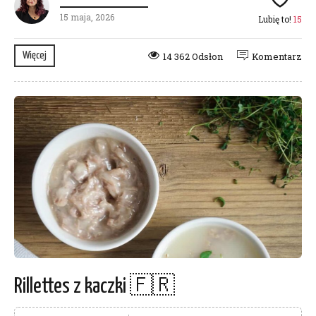
15 maja, 2026
Lubię to!
15
Więcej
14 362 Odsłon
Komentarz
Rillettes z kaczki 🇫🇷