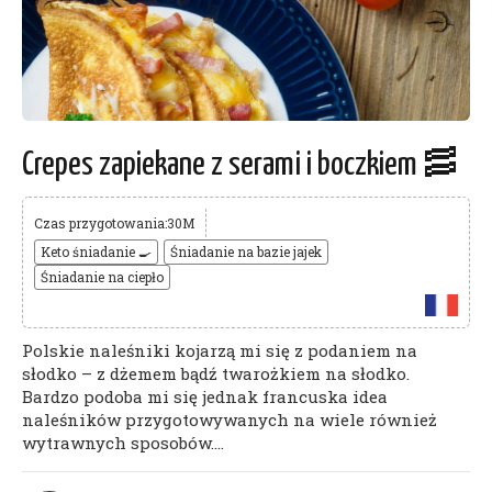
Crepes zapiekane z serami i boczkiem 🥓
Czas przygotowania:30M
Keto śniadanie 🍳
Śniadanie na bazie jajek
Śniadanie na ciepło
Polskie naleśniki kojarzą mi się z podaniem na
słodko – z dżemem bądź twarożkiem na słodko.
Bardzo podoba mi się jednak francuska idea
naleśników przygotowywanych na wiele również
wytrawnych sposobów....