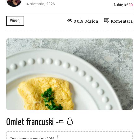
4 sierpnia, 2026
Lubię to!
10
Więcej
3 019 Odsłon
Komentarz
Omlet francuski 🧈🥚
Czas przygotowania:10M