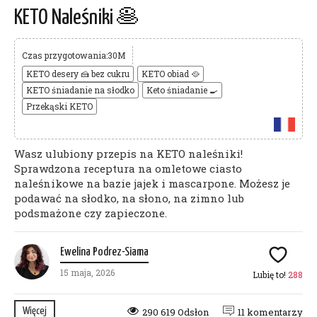
KETO Naleśniki 🥞
Czas przygotowania:30M
KETO desery 🍰 bez cukru
KETO obiad 🥘
KETO śniadanie na słodko
Keto śniadanie 🍳
Przekąski KETO
Wasz ulubiony przepis na KETO naleśniki!
Sprawdzona receptura na omletowe ciasto
naleśnikowe na bazie jajek i mascarpone. Możesz je
podawać na słodko, na słono, na zimno lub
podsmażone czy zapieczone.
Ewelina Podrez-Siama
15 maja, 2026
Lubię to!
288
Więcej
290 619 Odsłon
11 komentarzy