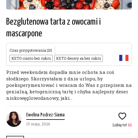
Bezglutenowa tarta z owocami i
mascarpone
Czas przygotowania:2H
KETO ciasto bez cukru
KETO desery 🍰 bez cukru
Przed weekendem dopadła mnie ochota na coś
słodkiego. Skorzystałam z dnia urlopu, by
poeksperymentować i wracam do Was z przepisem na
genialną, ketogeniczną tartę i chyba najlepszy deser
niskowęglowodanowy, jaki...
Ewelina Podrez-Siama
15 maja, 2026
Lubię to!
62