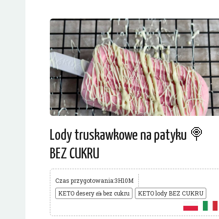
Lody truskawkowe na patyku 🍭
BEZ CUKRU
Czas przygotowania:3H10M
KETO desery 🍰 bez cukru
KETO lody BEZ CUKRU