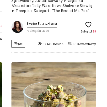
Sprawdzony, Aktualizowany Przepis na
Aksamitne Lody Waniliowe Słodzone Stewią
► Przepis z Kategorii "The Best of Ms. Fox"
Ewelina Podrez-Siama
16
4 sierpnia, 2026
Lubię to!
39
rz
Więcej
37 625 Odsłon
16 komentarzy