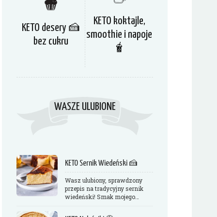
KETO koktajle,
KETO desery 🍰
smoothie i napoje
bez cukru
🧋
WASZE ULUBIONE
KETO Sernik Wiedeński 🍰
Wasz ulubiony, sprawdzony
przepis na tradycyjny sernik
wiedeński! Smak mojego…