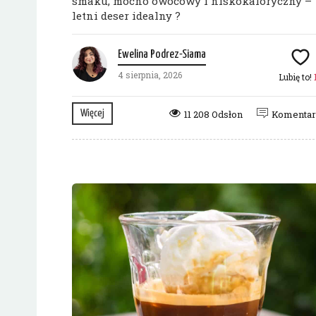
smaku, mocno owocowy i niskokaloryczny –
letni deser idealny ?
Ewelina Podrez-Siama
4 sierpnia, 2026
Lubię to!
Więcej
11 208 Odsłon
Komenta