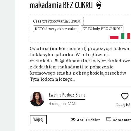
makadamia BEZ CUKRU 🍦
Czas przygotowania:3H30M
KETO desery 🍰 bez cukru
KETO lody BEZ CUKRU
Ostatnia (na ten moment) propozycja lodowa
to klasyka gatunku. W roli głównej…
czekolada. 🍫 😍 Aksamitne lody czekoladowe
z dodatkiem makadamii to połączenie
kremowego smaku z chrupkością orzechów.
Tym lodom niczego...
Ewelina Podrez-Siama
4 sierpnia, 2026
Lubię to!
Więcej
4 580 Odsłon
Komenta