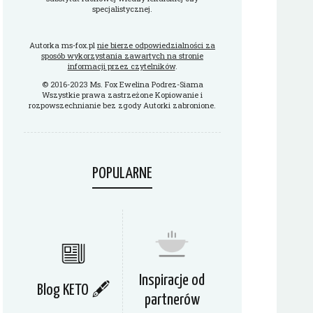
specjalistycznej.
Autorka ms-fox.pl
nie bierze odpowiedzialności za
sposób wykorzystania zawartych na stronie
informacji przez czytelników
.
© 2016-2023 Ms. Fox Ewelina Podrez-Siama
Wszystkie prawa zastrzeżone Kopiowanie i
rozpowszechnianie bez zgody Autorki zabronione.
POPULARNE
Inspiracje od
Blog KETO 🖋
partnerów