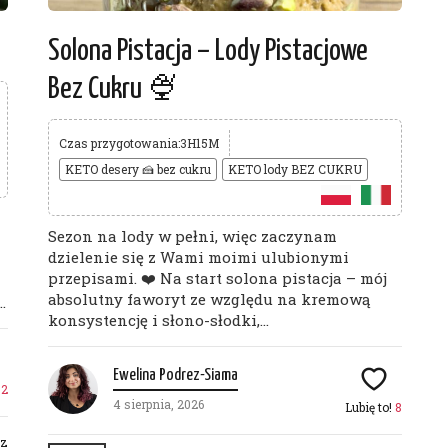
Solona Pistacja – Lody Pistacjowe
Bez Cukru 🍨
Czas przygotowania:3H15M
KETO desery 🍰 bez cukru
KETO lody BEZ CUKRU
Sezon na lody w pełni, więc zaczynam
dzielenie się z Wami moimi ulubionymi
przepisami. ❤️ Na start solona pistacja – mój
absolutny faworyt ze względu na kremową
.
konsystencję i słono-słodki,...
Ewelina Podrez-Siama
!
2
4 sierpnia, 2026
Lubię to!
8
rz