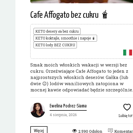
Cafe Affogato bez cukru 🧋
KETO desery 🍰 bez cukru
KETO koktajle, smoothie i napoje 🧋
KETO lody BEZ CUKRU
Smak moich włoskich wakacji w wersji bez
cukru. Orzeźwiające Cafe Affogato to jeden z
najprostszych włoskich deserów. Gałka (lub
dwie 😉) lodów waniliowych zatopiona w
mocnej kawie odpowiadać będzie szczególnie..
Ewelina Podrez-Siama
4 sierpnia, 2026
Lubię to
Więcej
2 590 Odsłon
Komenta