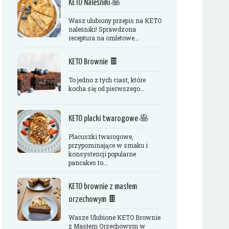
KETO Naleśniki 🥞
Wasz ulubiony przepis na KETO
naleśniki! Sprawdzona
receptura na omletowe…
KETO Brownie 🍫
To jedno z tych ciast, które
kocha się od pierwszego…
KETO placki twarogowe 🥞
Placuszki twarogowe,
przypominające w smaku i
konsystencji popularne
pancakes to…
KETO brownie z masłem
orzechowym 🍫
Wasze Ulubione KETO Brownie
z Masłem Orzechowym w