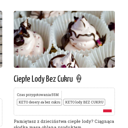
Ciepłe Lody Bez Cukru 🍦
Czas przygotowania:55M
KETO desery 🍰 bez cukru
KETO lody BEZ CUKRU
Pamiętasz z dzieciństwa ciepłe lody? Ciągnąca
słodka masa oblana produktem