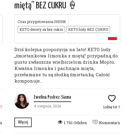
miętą” BEZ CUKRU 🍦
Czas przygotowania:3H15M
KETO desery 🍰 bez cukru
KETO lody BEZ CUKRU
Dziś kolejna propozycja na lato! KETO lody
„śmietankowa limonka z miętą” przypadną do
gustu zwłaszcza wielbicielom drinka Mojito.
Kwaśna limonka i pachnąca mięta,
przełamane tu są słodką śmietanką. Całość
komponuje...
Ewelina Podrez-Siama
4 sierpnia, 2026
7
Lubię to!
5
rz
Więcej
1 761 Odsłon
Komentarz