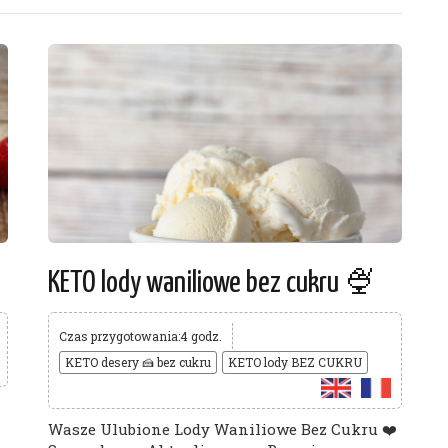
KETO lody waniliowe bez cukru 🍨
Czas przygotowania:4 godz.
KETO desery 🍰 bez cukru
KETO lody BEZ CUKRU
Wasze Ulubione Lody Waniliowe Bez Cukru ❤️