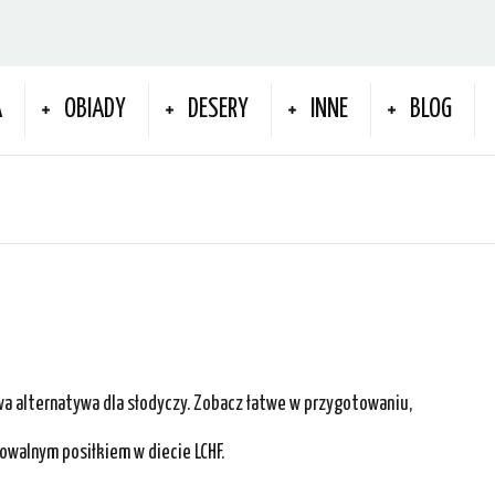
A
OBIADY
DESERY
INNE
BLOG
a alternatywa dla słodyczy. Zobacz łatwe w przygotowaniu,
owalnym posiłkiem w diecie LCHF.