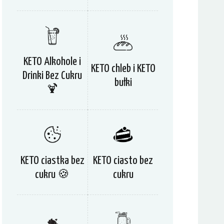
KETO Alkohole i
KETO chleb i KETO
Drinki Bez Cukru
bułki
🍹
KETO ciastka bez
KETO ciasto bez
cukru 🍪
cukru