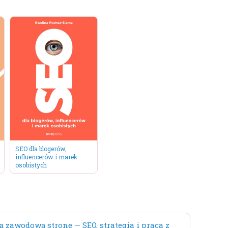
SEO dla blogerów,
influencerów i marek
osobistych
ą zawodową stronę — SEO, strategia i praca z