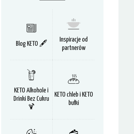
Inspiracje od
Blog KETO 🖋
partnerów
KETO Alkohole i
KETO chleb i KETO
Drinki Bez Cukru
bułki
🍹