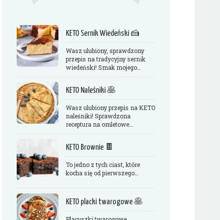
KETO Sernik Wiedeński 🍰
Wasz ulubiony, sprawdzony
przepis na tradycyjny sernik
wiedeński! Smak mojego…
KETO Naleśniki 🥞
Wasz ulubiony przepis na KETO
naleśniki! Sprawdzona
receptura na omletowe…
KETO Brownie 🍫
To jedno z tych ciast, które
kocha się od pierwszego…
KETO placki twarogowe 🥞
Placuszki twarogowe,