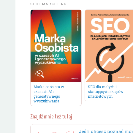
SEO I MARKETING
Marka osobista w
SEO dla małych i
czasach AI i
startujących sklepów
generatywnego
internetowych
wyszukiwania
Znajdź mnie też tutaj
Jeśli chcesz poznać moj