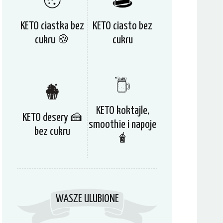
KETO ciastka bez
KETO ciasto bez
cukru 🍪
cukru
KETO koktajle,
KETO desery 🍰
smoothie i napoje
bez cukru
🧋
WASZE ULUBIONE