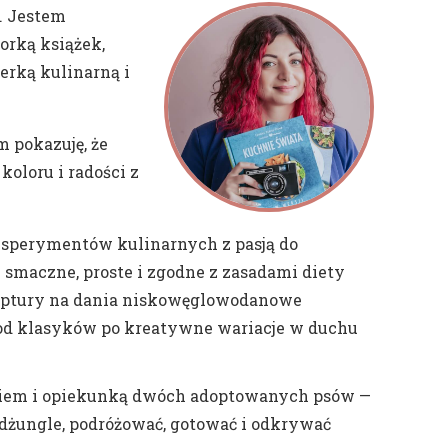
. Jestem
orką książek,
gerką kulinarną i
m pokazuję, że
oloru i radości z
eksperymentów kulinarnych z pasją do
 smaczne, proste i zgodne z zasadami diety
eceptury na dania niskowęglowodanowe
 od klasyków po kreatywne wariacje w duchu
ekiem i opiekunką dwóch adoptowanych psów —
dżungle, podróżować, gotować i odkrywać