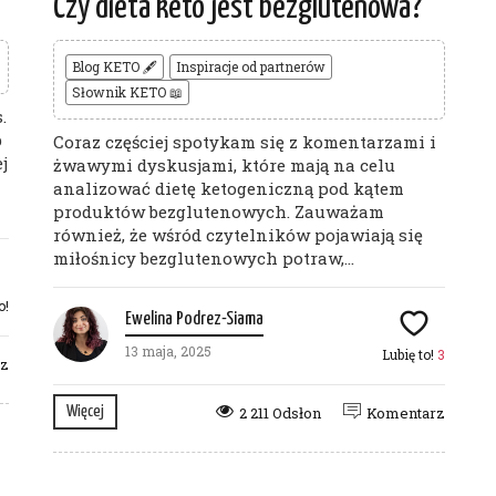
Czy dieta keto jest bezglutenowa?
Blog KETO 🖋
Inspiracje od partnerów
Słownik KETO 📖
.
b
Coraz częściej spotykam się z komentarzami i
j
żwawymi dyskusjami, które mają na celu
analizować dietę ketogeniczną pod kątem
produktów bezglutenowych. Zauważam
również, że wśród czytelników pojawiają się
miłośnicy bezglutenowych potraw,...
o!
Ewelina Podrez-Siama
13 maja, 2025
Lubię to!
3
rz
Więcej
2 211 Odsłon
Komentarz