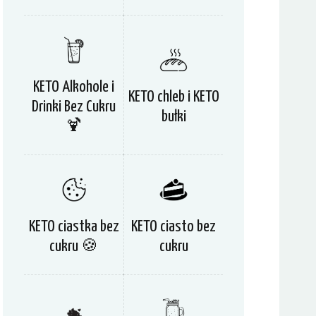
KETO Alkohole i
KETO chleb i KETO
Drinki Bez Cukru
bułki
🍹
KETO ciastka bez
KETO ciasto bez
cukru 🍪
cukru