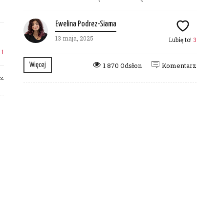
Ewelina Podrez-Siama
13 maja, 2025
Lubię to!
3
!
1
Więcej
1 870 Odsłon
Komentarz
rz