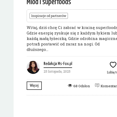
Miód i superfoods
Inspiracje od partnerów
Witaj, dziś chcę Ci zabrać w krainę superfoods
Gdzie energię zyskuje się z każdym łykiem lu
każdą małą łyżeczką. Gdzie odrobina magiczne
potrafi postawić od zaraz na nogi. Od
dłuższego...
Redakcja Ms-Fox.pl
25 listopada, 2025
Lubię t
Więcej
68 Odsłon
Komenta