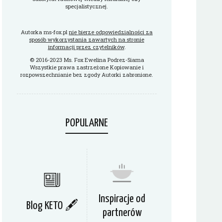
specjalistycznej.
Autorka ms-fox.pl
nie bierze odpowiedzialności za
sposób wykorzystania zawartych na stronie
informacji przez czytelników
.
© 2016-2023 Ms. Fox Ewelina Podrez-Siama
Wszystkie prawa zastrzeżone Kopiowanie i
rozpowszechnianie bez zgody Autorki zabronione.
POPULARNE
Inspiracje od
Blog KETO 🖋
partnerów