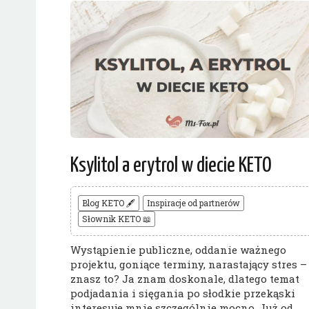
Ksylitol a erytrol w diecie KETO
Blog KETO 🖋
Inspiracje od partnerów
Słownik KETO 📖
Wystąpienie publiczne, oddanie ważnego
projektu, goniące terminy, narastający stres –
znasz to? Ja znam doskonale, dlatego temat
podjadania i sięgania po słodkie przekąski
interesuje mnie szczególnie mocno. Już od