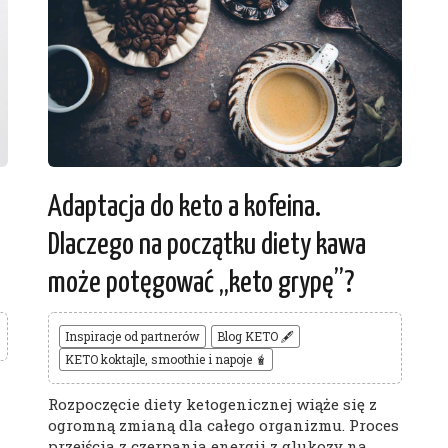
Adaptacja do keto a kofeina.
Dlaczego na początku diety kawa
może potęgować „keto grypę”?
Inspiracje od partnerów
Blog KETO 🖋
KETO koktajle, smoothie i napoje 🧋
Rozpoczęcie diety ketogenicznej wiąże się z
ogromną zmianą dla całego organizmu. Proces
przejścia z czerpania energii z glukozy na