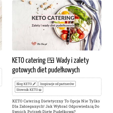
KETO catering 🍱 Wady i zalety
gotowych diet pudełkowych
Blog KETO 🖋
Inspiracje od partnerów
Słownik KETO 📖
KETO Catering Dietetyczny To Opcja Nie Tylko
Dla Zabieganych! Jak Wybrać Odpowiednią Do
Swoich Potrzeb Dietę Pudełkową?