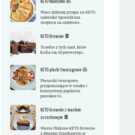
KETO Naleśniki 🥞
Wasz ulubiony przepis na KETO
naleśniki! Sprawdzona
receptura na omletowe…
KETO Brownie 🍫
To jedno z tych ciast, które
kocha się od pierwszego…
KETO placki twarogowe 🥞
Placuszki twarogowe,
przypominające w smaku i
konsystencji popularne
pancakes to…
KETO brownie z masłem
orzechowym 🍫
Wasze Ulubione KETO Brownie
z Masłem Orzechowym w