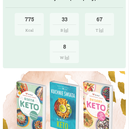
775
33
67
Kcal
B [g]
T [g]
8
W [g]