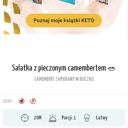
Sałatka z pieczonym camembertem 🥗
CAMEMBERT ZAPIEKANY W BOCZKU
CECHY:
20M
Porcji: 1
Łatwy