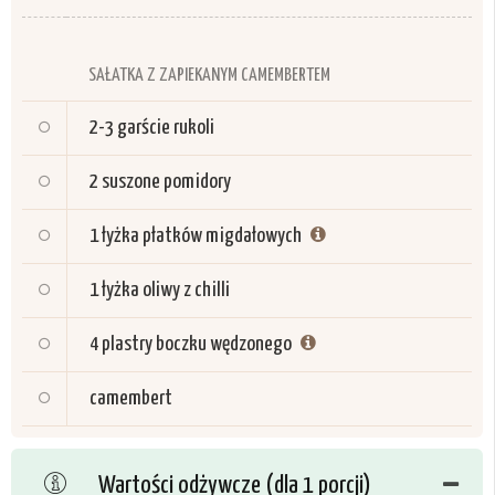
SAŁATKA Z ZAPIEKANYM CAMEMBERTEM
2-3
garście rukoli
2
suszone pomidory
1
łyżka płatków migdałowych
1
łyżka oliwy z chilli
4
plastry boczku wędzonego
camembert
Wartości odżywcze (dla 1 porcji)