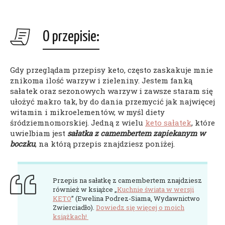
O przepisie:
Gdy przeglądam przepisy keto, często zaskakuje mnie
znikoma ilość warzyw i zieleniny. Jestem fanką
sałatek oraz sezonowych warzyw i zawsze staram się
ułożyć makro tak, by do dania przemycić jak najwięcej
witamin i mikroelementów, w myśl diety
śródziemnomorskiej. Jedną z wielu
keto sałatek
, które
uwielbiam jest
sałatka z camembertem zapiekanym w
boczku
, na którą przepis znajdziesz poniżej.
Przepis na sałatkę z camembertem znajdziesz
również w książce „
Kuchnie świata w wersji
KETO
” (Ewelina Podrez-Siama, Wydawnictwo
Zwierciadło).
Dowiedz się więcej o moich
książkach!