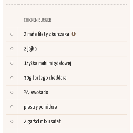
CHICKEN BURGER
2
małe filety z kurczaka
2
jajka
1
łyżka mąki migdałowej
30g
tartego cheddara
½
awokado
plastry pomidora
2
garści mixu sałat