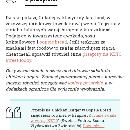
Dzisiaj pokażę Ci kolejny klasyczny fast food, w
zdrowszej i niskowęglowodanowej wersji. To jedna z
moich ulubionych wersji burgera z kurczakiem!
Podaję go w towarzystwie awokado, sosu
koktajlowego i
oopsie bread
. Jeśli tęsknisz za
smakami fast foodów to zanim zdecydujesz się na
cheat meal, sprawdź również inne
przepisy na KETO
street foody
.
Oczywiście śmiało możesz modyfikować składniki
chicken burgera. Zamiast panierowanej piersi z kurczaka
możesz również przygotować
kotlety pożarskie
, a w
dodatkach ogranicza Cię wyłącznie wyobraźnia.
Przepis na Chicken Burger w Oopsie Bread
znajdziesz również w książce „
Kuchnie świata
w wersji KETO
” (Ewelina Podrez-Siama,
Wydawnictwo Zwierciadło).
Dowiedz się