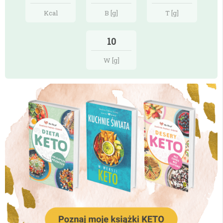
Kcal
B [g]
T [g]
10
W [g]