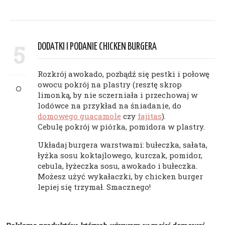
5
DODATKI I PODANIE CHICKEN BURGERA
Rozkrój awokado, pozbądź się pestki i połowę
owocu pokrój na plastry (resztę skrop
limonką, by nie sczerniała i przechowaj w
lodówce na przykład na śniadanie, do
domowego guacamole
czy
fajitas
).
Cebulę pokrój w piórka, pomidora w plastry.
Układaj burgera warstwami: bułeczka, sałata,
łyżka sosu koktajlowego, kurczak, pomidor,
cebula, łyżeczka sosu, awokado i bułeczka.
Możesz użyć wykałaczki, by chicken burger
lepiej się trzymał. Smacznego!