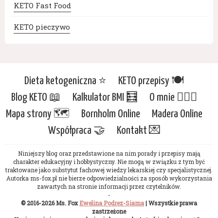
KETO Fast Food
KETO pieczywo
Dieta ketogeniczna ⭐️
KETO przepisy 🍽
Blog KETO 📖
Kalkulator BMI 🧮
O mnie 🙋🏻‍♀️
Mapa strony 🗺
Bornholm Online
Madera Online
Współpraca 🤝
Kontakt 💌
Niniejszy blog oraz przedstawione na nim porady i przepisy mają
charakter edukacyjny i hobbystyczny. Nie mogą w związku z tym być
traktowane jako substytut fachowej wiedzy lekarskiej czy specjalistycznej.
Autorka ms-fox.pl nie bierze odpowiedzialności za sposób wykorzystania
zawartych na stronie informacji przez czytelników.
-
© 2016-2026 Ms. Fox
Ewelina Podrez-Siama
| Wszystkie prawa
zastrzeżone