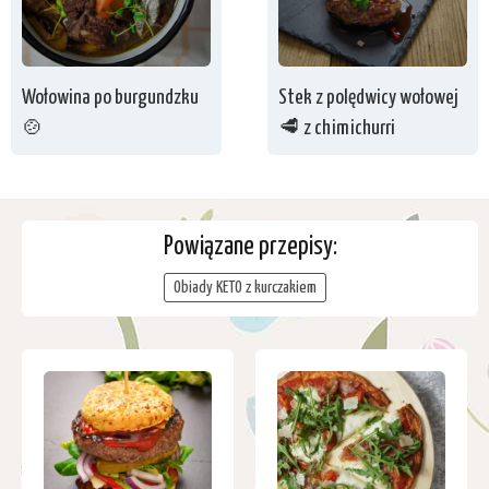
Wołowina po burgundzku
Stek z polędwicy wołowej
🍲
🥩 z chimichurri
Powiązane przepisy:
Obiady KETO z kurczakiem