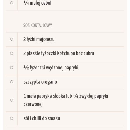
¼
małej cebuli
SOS KOKTAJLOWY
2
łyżki
majonezu
2
płaskie łyżeczki ketchupu bez cukru
½
łyżeczki wędzonej papryki
szczypta oregano
1
mała papryka słodka lub ¼ zwykłej papryki
czerwonej
sól i chilli do smaku