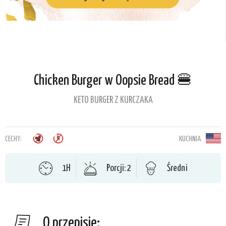
Chicken Burger w Oopsie Bread 🍔
KETO BURGER Z KURCZAKA
CECHY:
KUCHNIA
1H
Porcji: 2
Średni
O przepisie: