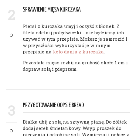
2
SPRAWIENIE MIĘSA KURCZAKA
Piersi z kurczaka umyj i oczyść z błonek. Z
fileta odetnij polędwiczki - nie będziemy ich
używać w tym przepisie. Możesz je zamrozić i
w przyszłości wykorzystać je w innym
przepisie na
keto dania z kurczaka
.
Pozostałe mięso rozbij na grubość około 1 cm i
dopraw solą i pieprzem.
3
PRZYGOTOWANIE OOPSIE BREAD
Białka ubij z solą na sztywną pianę. Do żółtek
dodaj serek śmietankowy. Wsyp proszek do
pieczenia i odrobinę soli. Wymieszaj i połącz z