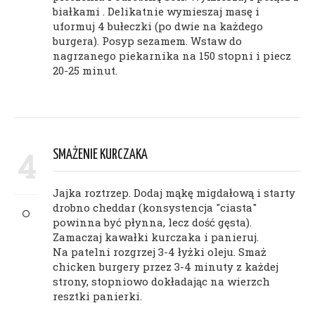
białkami . Delikatnie wymieszaj masę i
uformuj 4 bułeczki (po dwie na każdego
burgera). Posyp sezamem. Wstaw do
nagrzanego piekarnika na 150 stopni i piecz
20-25 minut.
4
SMAŻENIE KURCZAKA
Jajka roztrzep. Dodaj mąkę migdałową i starty
drobno cheddar (konsystencja "ciasta"
powinna być płynna, lecz dość gęsta).
Zamaczaj kawałki kurczaka i panieruj.
Na patelni rozgrzej 3-4 łyżki oleju. Smaż
chicken burgery przez 3-4 minuty z każdej
strony, stopniowo dokładając na wierzch
resztki panierki.