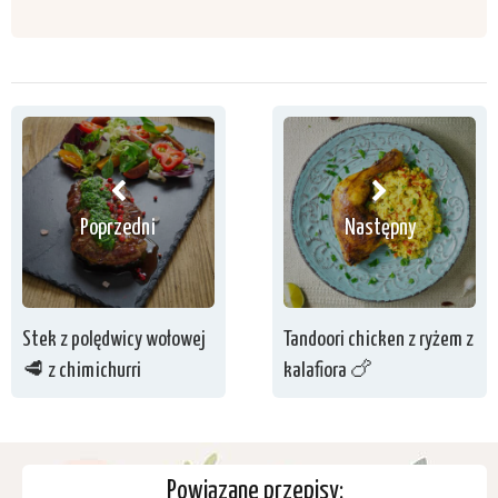
Poprzedni
Następny
Stek z polędwicy wołowej
Tandoori chicken z ryżem z
🥩 z chimichurri
kalafiora 🍗
Powiązane przepisy: