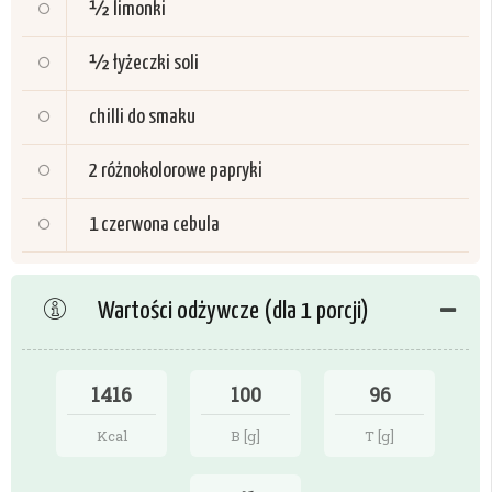
½
limonki
½
łyżeczki soli
chilli do smaku
2
różnokolorowe papryki
1
czerwona cebula
Wartości odżywcze (dla 1 porcji)
1416
100
96
Kcal
B [g]
T [g]