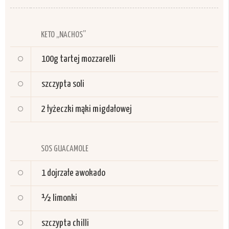
KETO „NACHOS”
100g
tartej mozzarelli
szczypta soli
2
łyżeczki mąki migdałowej
SOS GUACAMOLE
1
dojrzałe awokado
½
limonki
szczypta chilli