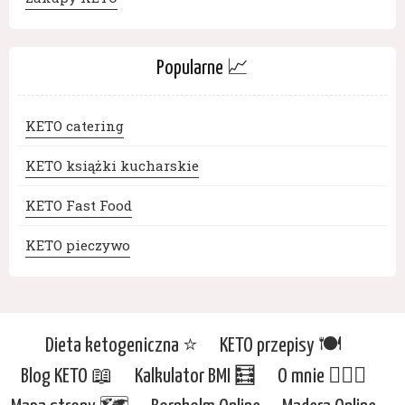
Popularne 📈
KETO catering
KETO książki kucharskie
KETO Fast Food
KETO pieczywo
Dieta ketogeniczna ⭐️
KETO przepisy 🍽
Blog KETO 📖
Kalkulator BMI 🧮
O mnie 🙋🏻‍♀️