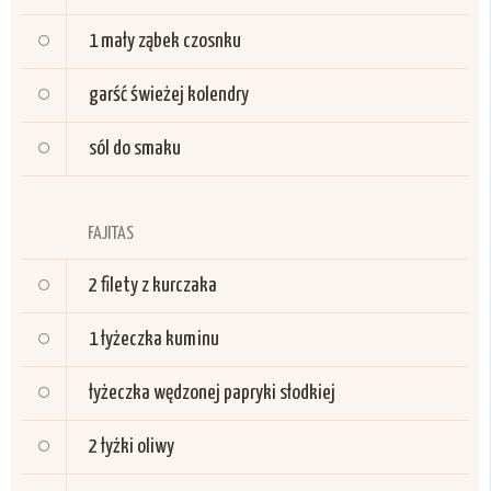
1
mały ząbek czosnku
garść świeżej kolendry
sól do smaku
FAJITAS
2
filety z kurczaka
1
łyżeczka kuminu
łyżeczka wędzonej papryki słodkiej
2
łyżki oliwy