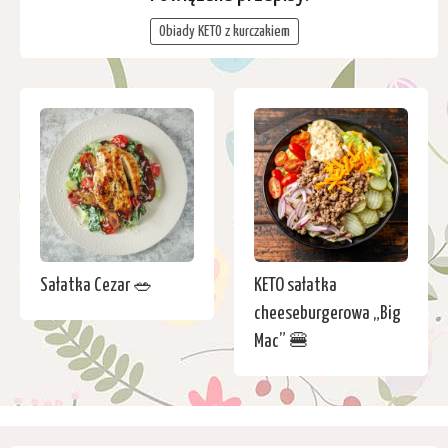
Obiady KETO z kurczakiem
Sałatka Cezar 🥗
KETO sałatka
cheeseburgerowa „Big
Mac” 🍔