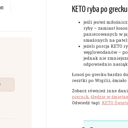
on
KETO ryba po grecku
jeśli jesteś miłośnic
ryby – zamiast łosos
panierowanych w jaj
smażonych na patel
jeżeli porcja KETO r
węglowodanów – poda
jednak nie zmniejsza
odpowiednio nasiąk
Łosoś po grecku bardzo dob
resztki po Wigilii, śmiało
Zobacz również inne dania
piernik
,
śledzie w śmieta
Odwiedź tagi:
KETO Święta