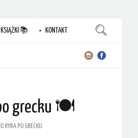
KSIĄŻKI 📚
KONTAKT
po grecku 🍽
O RYBA PO GRECKU