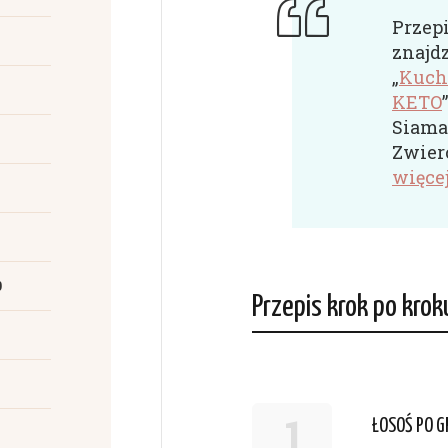
Przepi
znajd
„
Kuchn
KETO
Siama
Zwierc
więce
o
Przepis krok po krok
1
ŁOSOŚ PO G