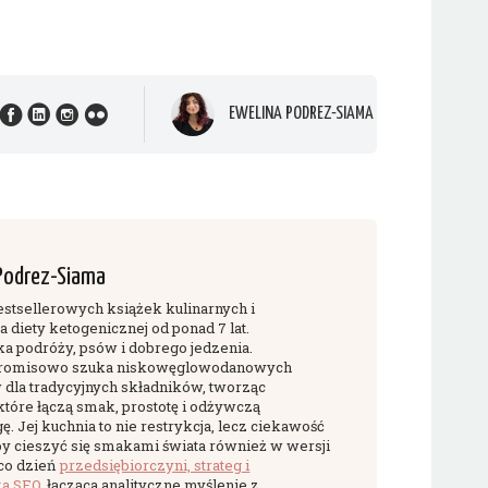
EWELINA PODREZ-SIAMA
Podrez-Siama
estsellerowych książek kulinarnych i
 diety ketogenicznej od ponad 7 lat.
ka podróży, psów i dobrego jedzenia.
omisowo szuka niskowęglowodanowych
w dla tradycyjnych składników, tworząc
które łączą smak, prostotę i odżywczą
 Jej kuchnia to nie restrykcja, lecz ciekawość
 by cieszyć się smakami świata również w wersji
co dzień
przedsiębiorczyni, strateg i
ka SEO
, łącząca analityczne myślenie z