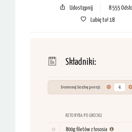
Udostępnij
8 555 Odsł
Lubię to!
18
Składniki:
Dostosuj liczbę porcji:
KETO RYBA PO GRECKU
800g
filetów z łososia