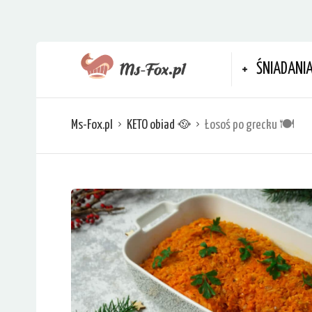
ŚNIADANI
Ms-Fox.pl
KETO obiad 🥘
Łosoś po grecku 🍽