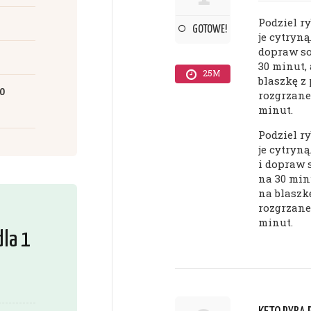
Podziel r
GOTOWE!
je cytryną
dopraw so
30 minut,
25M
blaszkę z
do
rozgrzane
minut.
Podziel r
je cytryną
i dopraw 
na 30 min
na blaszk
rozgrzane
minut.
la 1