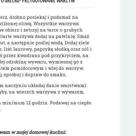
 PO GRECKU- PRZYGOTOWANIE WARZYW
ierz, drobno posiekaj i podsmaż na
wilżonej oliwą. Wszystkie warzywa
 obierz i zetrzyj na tarce o grubych
Starte warzywa dodaj na patelnię. Smaż
t, a następnie podlej wodą. Dodaj ziele
, liść laurowy, paprykę słodką oraz sól i
uś przez kwadrans pod przykryciem, na
lej odrobinę wywaru, wymieszaj go z
tem pomidorowym i wlej do warzyw.
, spróbuj i dopraw do smaku.
m naczyniu układaj danie warstwami:
yby, na wierzch warzywa z wywarem.
 minimum 12 godzin. Podawaj na ciepło
.
ywam w mojej domowej kuchni: