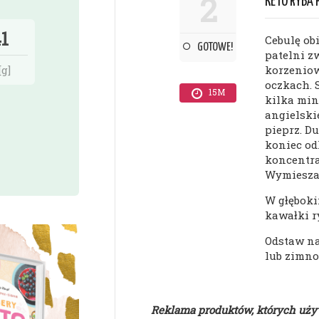
2
KETO RYBA
1
Cebulę ob
GOTOWE!
patelni z
korzeniowe
[g]
oczkach. 
15M
kilka minu
angielskie
pieprz. D
koniec od
koncentra
Wymieszaj
W głęboki
kawałki r
Odstaw na
lub zimno
Reklama produktów, których uż