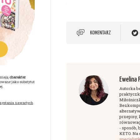
KOMENTARZ
y mają
charakter
Ewelina 
owane jako substytut
j.
Autorka b
praktyczka
Miłośnicz
rzystania zawartych
Bezkompr
alternaty
przepisy, 
równowagę.
- sposób,
KETO. Na 
specjalist