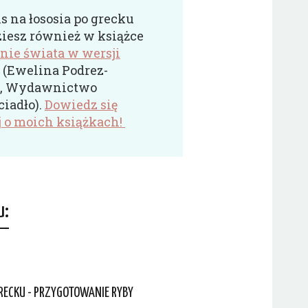
s na łososia po grecku
ziesz również w książce
ie świata w wersji
” (Ewelina Podrez-
, Wydawnictwo
iadło).
Dowiedz się
j o moich książkach!
u:
RECKU - PRZYGOTOWANIE RYBY