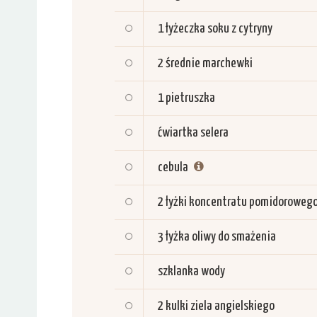
1
łyżeczka soku z cytryny
2
średnie marchewki
1
pietruszka
ćwiartka
selera
cebula
2
łyżki koncentratu pomidoroweg
3
łyżka oliwy do smażenia
szklanka wody
2
kulki ziela angielskiego