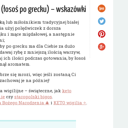
 (łosoś po grecku) – wskazówki
zką lub miłośnikiem tradycyjnej białej
ia użyj polędwiczek z dorsza
ku i mące migdałowej, a następnie
ni;
yby po grecku ma dla Ciebie za dużo
waj rybę z mniejszą ilością warzyw,
j ich ilości podczas gotowania, by łosoś
nął aromatem.
rze się mrozi, więc jeśli zostaną Ci
 zachowaj je na później!
 wigilijne – świąteczne, jak
keto
nie
czy
staropolski bigos
.
 Bożego Narodzenia 🎄
i
KETO wigilia ⭐️
.