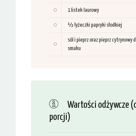
1
listek laurowy
½
łyżeczki papryki słodkiej
sól i pieprz oraz pieprz cytrynowy 
smaku
Wartości odżywcze (d
porcji)