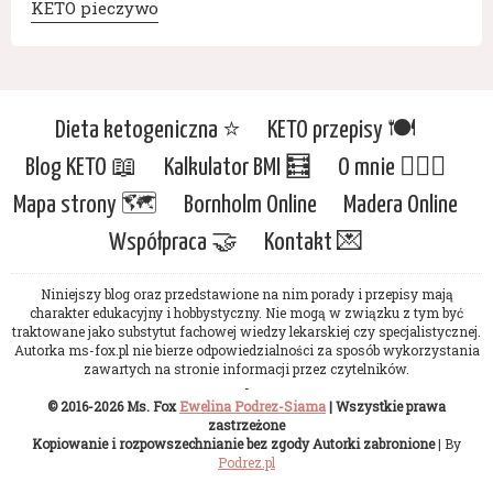
KETO pieczywo
Dieta ketogeniczna ⭐️
KETO przepisy 🍽
Blog KETO 📖
Kalkulator BMI 🧮
O mnie 🙋🏻‍♀️
Mapa strony 🗺
Bornholm Online
Madera Online
Współpraca 🤝
Kontakt 💌
Niniejszy blog oraz przedstawione na nim porady i przepisy mają
charakter edukacyjny i hobbystyczny. Nie mogą w związku z tym być
traktowane jako substytut fachowej wiedzy lekarskiej czy specjalistycznej.
Autorka ms-fox.pl nie bierze odpowiedzialności za sposób wykorzystania
zawartych na stronie informacji przez czytelników.
-
© 2016-2026 Ms. Fox
Ewelina Podrez-Siama
| Wszystkie prawa
zastrzeżone
Kopiowanie i rozpowszechnianie bez zgody Autorki zabronione
| By
Podrez.pl