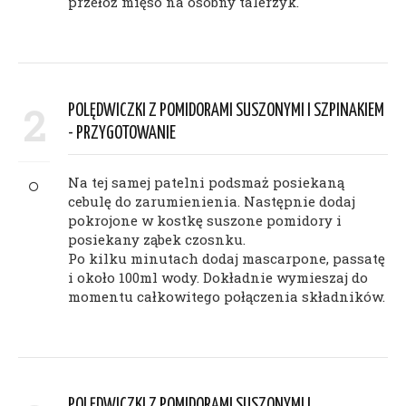
przełóż mięso na osobny talerzyk.
2
POLĘDWICZKI Z POMIDORAMI SUSZONYMI I SZPINAKIEM
- PRZYGOTOWANIE
Na tej samej patelni podsmaż posiekaną
cebulę do zarumienienia. Następnie dodaj
pokrojone w kostkę suszone pomidory i
posiekany ząbek czosnku.
Po kilku minutach dodaj mascarpone, passatę
i około 100ml wody. Dokładnie wymieszaj do
momentu całkowitego połączenia składników.
POLĘDWICZKI Z POMIDORAMI SUSZONYMI I