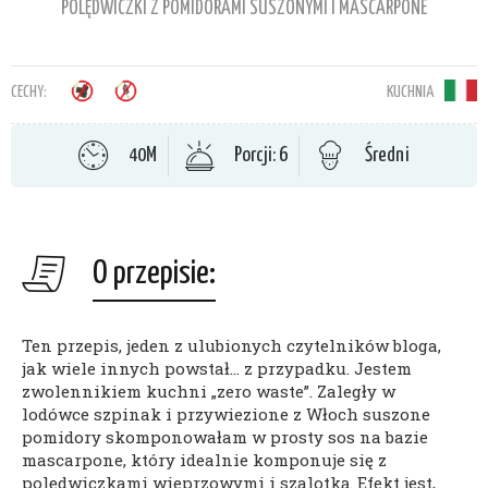
POLĘDWICZKI Z POMIDORAMI SUSZONYMI I MASCARPONE
CECHY:
KUCHNIA
40M
Porcji: 6
Średni
O przepisie:
Ten przepis, jeden z ulubionych czytelników bloga,
jak wiele innych powstał… z przypadku. Jestem
zwolennikiem kuchni „zero waste”. Zaległy w
lodówce szpinak i przywiezione z Włoch suszone
pomidory skomponowałam w prosty sos na bazie
mascarpone, który idealnie komponuje się z
polędwiczkami wieprzowymi i szalotką. Efekt jest,