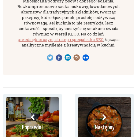
Miłośniczka podróży, psów i dobrego jedzenia.
Bezkompromisowo szuka niskowęglowodanowych
alternatyw dla tradycyjnych składników, tworząc
przepisy, które łączą smak, prostotę i odżywczą
równowagę. Jej kuchnia to nie restrykcja, lecz
ciekawość - sposób, by cieszyć się smakami świata
również w wersji KETO. Na co dzień
przedsiębiorczyni, strateg i specjalistka SEO
, łącząca
analityczne myślenie z kreatywnością w kuchni.
Poprzedni
Następny