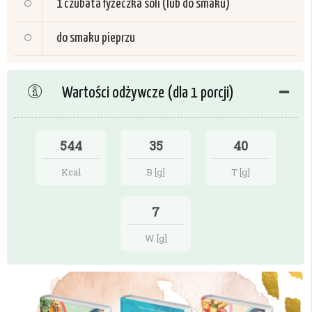
1 czubata łyżeczka
soli (lub do smaku)
do smaku
pieprzu
Wartości odżywcze (dla 1 porcji)
544
35
40
Kcal
B [g]
T [g]
7
W [g]