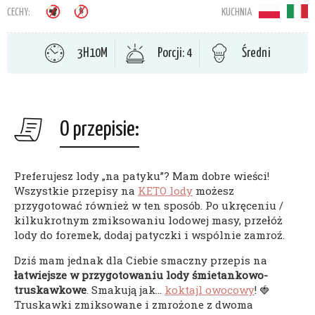
CECHY:
KUCHNIA
3H10M
Porcji: 4
Średni
O przepisie:
Preferujesz lody „na patyku”? Mam dobre wieści!
Wszystkie przepisy na
KETO lody
możesz
przygotować również w ten sposób. Po ukręceniu /
kilkukrotnym zmiksowaniu lodowej masy, przełóż
lody do foremek, dodaj patyczki i wspólnie zamroź.
Dziś mam jednak dla Ciebie smaczny przepis na
łatwiejsze w przygotowaniu lody śmietankowo-
truskawkowe
. Smakują jak…
koktajl owocowy
! 🍓
Truskawki zmiksowane i zmrożone z dwoma