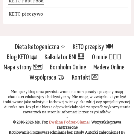
KETO Fast Food
KETO pieczywo
Dieta ketogeniczna ⭐️
KETO przepisy 🍽
Blog KETO 📖
Kalkulator BMI 🧮
O mnie 🙋🏻‍♀️
Mapa strony 🗺
Bornholm Online
Madera Online
Współpraca 🤝
Kontakt 💌
Niniejszy blog oraz przedstawione na nim porady i przepisy mają
charakter edukacyjny i hobbystyczny. Nie mogą w związku z tym być
traktowane jako substytut fachowej wiedzy lekarskiej czy specjalistycznej.
Autorka ms-fox.pl nie bierze odpowiedzialności za sposób wykorzystania
zawartych na stronie informacji przez czytelników.
-
© 2016-2026 Ms. Fox
Ewelina Podrez-Siama
| Wszystkie prawa
zastrzeżone
Kopiowanie i rozpowszechnianie bez zgody Autorki zabronione
| By