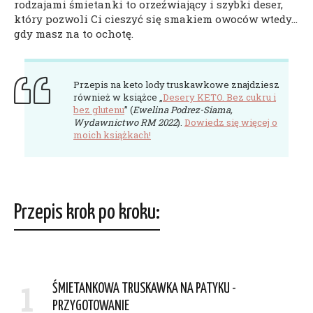
rodzajami śmietanki to orzeźwiający i szybki deser,
który pozwoli Ci cieszyć się smakiem owoców wtedy…
gdy masz na to ochotę.
Przepis na keto lody truskawkowe znajdziesz
również w książce „
Desery KETO. Bez cukru i
bez glutenu
” (
Ewelina Podrez-Siama,
Wydawnictwo RM 2022
).
Dowiedz się więcej o
moich książkach!
Przepis krok po kroku:
1
ŚMIETANKOWA TRUSKAWKA NA PATYKU -
PRZYGOTOWANIE