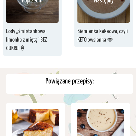
Poprzedni
Następny
Lody „śmietankowa
Siemianka kakaowa, czyli
limonka z miętą” BEZ
KETO owsianka 🍓
CUKRU 🍦
Powiązane przepisy: