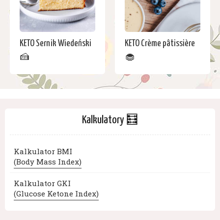
KETO Sernik Wiedeński
KETO Crème pâtissière
🍰
🧁
Kalkulatory 🧮
Kalkulator BMI
(Body Mass Index)
Kalkulator GKI
(Glucose Ketone Index)