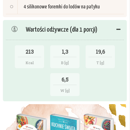
4 silikonowe foremki do lodów na patyku
Wartości odżywcze (dla 1 porcji)
213
1,3
19,6
Kcal
B [g]
T [g]
6,5
W [g]