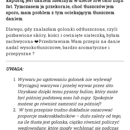
kapustą, jest daniem idealnym w diecie low carb high
fat. Tymczasem ja przekornie, choć tłuszczów jem
sporo, mam problem z tym ociekającym tłuszczem
daniem
.
Dlatego, gdy znalazłam golonki odtłuszczone, czyli
pozbawione skóry, kości i owinięte siateczką, byłam
zachwycona ❤️Przedstawiam Wam przepis na danie
nadal wysokotłuszczowe, bardzo aromatyczne i
przepyszne ?
UWAGA:
Wywaru po ugotowaniu golonek nie wylewaj!
Wyciągnij warzywa i przelej wywar przez sito.
Uzyskasz dzięki temu pyszny bulion, który może
być później podstawą sosu lub zupy. Spokojnie
możesz go również zamrozić na później
?
W tym przepisie trudno dokładnie oszacować
proporcje makroskładników – dużo zależy od tego,
na ile tłusta jest golonka, ciężko również policzyć
węglowodany, które mogły wchłonąć się podczas