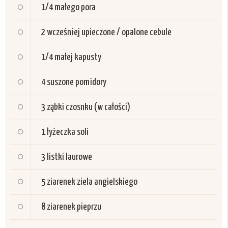
1/4
małego pora
2
wcześniej upieczone / opalone cebule
1/4
małej kapusty
4
suszone pomidory
3
ząbki czosnku (w całości)
1 łyżeczka
soli
3
listki laurowe
5 ziarenek
ziela angielskiego
8 ziarenek
pieprzu