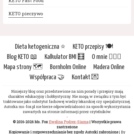
KETO Fast Food
KETO pieczywo
Dieta ketogeniczna ⭐️
KETO przepisy 🍽
Blog KETO 📖
Kalkulator BMI 🧮
O mnie 🙋🏻‍♀️
Mapa strony 🗺
Bornholm Online
Madera Online
Współpraca 🤝
Kontakt 💌
Niniejszy blog oraz przedstawione na nim porady i przepisy mają
charakter edukacyjny i hobbystyczny. Nie mogą w związku z tym być
traktowane jako substytut fachowej wiedzy lekarskiej czy specjalistycznej.
Autorka ms-fox.pl nie bierze odpowiedzialności za sposób wykorzystania
zawartych na stronie informacji przez czytelników.
-
© 2016-2026 Ms. Fox
Ewelina Podrez-Siama
| Wszystkie prawa
zastrzeżone
Kopiowanie i rozpowszechnianie bez zgody Autorki zabronione
| By