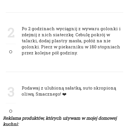
2
Po 2 godzinach wyciągnij z wywaru golonki i
zdejmij z nich siateczkę. Cebulę pokrój w
talarki, dodaj plastry masła, połóż na nie
golonki. Piecz w piekarniku w 180 stopniach
przez kolejne pół godziny.
3
Podawaj z ulubioną sałatką, suto skropioną
oliwą. Smacznego! ❤️
Reklama produktów, których używam w mojej domowej
kuchni: