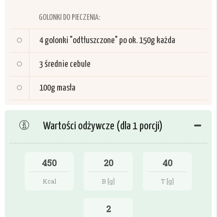
GOLONKI DO PIECZENIA:
4
golonki "odtłuszczone" po ok. 150g każda
3
średnie cebule
100g
masła
Wartości odżywcze (dla 1 porcji)
450
20
40
Kcal
B [g]
T [g]
2