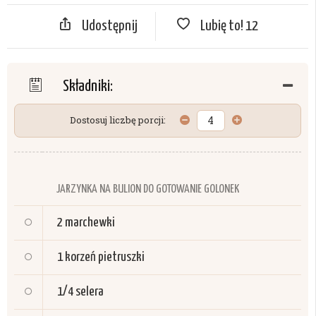
Udostępnij
Lubię to!
12
Składniki:
Dostosuj liczbę porcji:
JARZYNKA NA BULION DO GOTOWANIE GOLONEK
2
marchewki
1
korzeń pietruszki
1/4
selera