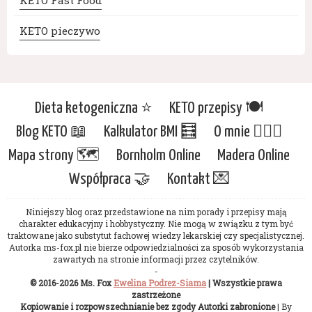
KETO Fast Food
KETO pieczywo
Dieta ketogeniczna ⭐️
KETO przepisy 🍽
Blog KETO 📖
Kalkulator BMI 🧮
O mnie 🙋🏻‍♀️
Mapa strony 🗺
Bornholm Online
Madera Online
Współpraca 🤝
Kontakt 💌
Niniejszy blog oraz przedstawione na nim porady i przepisy mają
charakter edukacyjny i hobbystyczny. Nie mogą w związku z tym być
traktowane jako substytut fachowej wiedzy lekarskiej czy specjalistycznej.
Autorka ms-fox.pl nie bierze odpowiedzialności za sposób wykorzystania
zawartych na stronie informacji przez czytelników.
-
© 2016-2026 Ms. Fox
Ewelina Podrez-Siama
| Wszystkie prawa
zastrzeżone
Kopiowanie i rozpowszechnianie bez zgody Autorki zabronione
| By